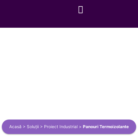
Acasă
>
Soluții
>
Proiect Industrial
>
Panouri Termoizolante