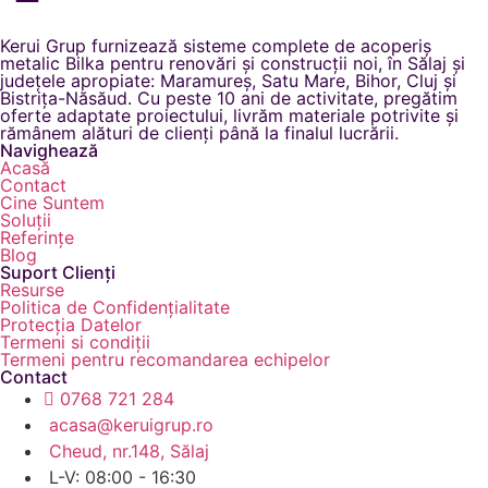
Kerui Grup furnizează sisteme complete de acoperiș
metalic Bilka pentru renovări și construcții noi, în Sălaj și
județele apropiate: Maramureș, Satu Mare, Bihor, Cluj și
Bistrița-Năsăud. Cu peste 10 ani de activitate, pregătim
oferte adaptate proiectului, livrăm materiale potrivite și
rămânem alături de clienți până la finalul lucrării.
Navighează
Acasă
Contact
Cine Suntem
Soluții
Referințe
Blog
Suport Clienți
Resurse
Politica de Confidențialitate
Protecția Datelor
Termeni si condiții
Termeni pentru recomandarea echipelor
Contact
0768 721 284
acasa@keruigrup.ro
Cheud, nr.148, Sălaj
L-V: 08:00 - 16:30